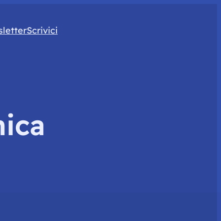
letter
Scrivici
nica