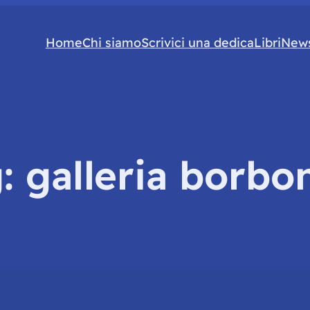
Home
Chi siamo
Scrivici una dedica
Libri
News
g:
galleria borbo