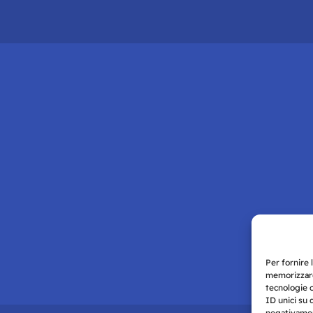
Per fornire 
memorizzare
tecnologie 
ID unici su 
negativament