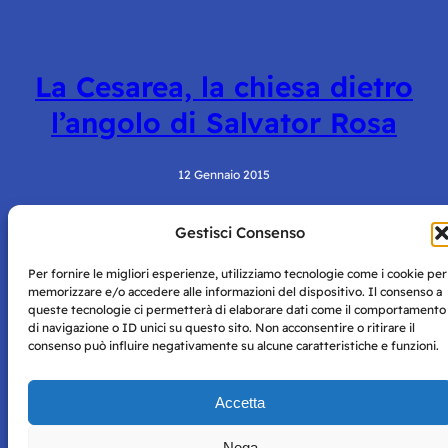
La Cesarea, la chiesa dietro
l’angolo di Salvator Rosa
12 Gennaio 2015
Gestisci Consenso
Per fornire le migliori esperienze, utilizziamo tecnologie come i cookie per
memorizzare e/o accedere alle informazioni del dispositivo. Il consenso a
queste tecnologie ci permetterà di elaborare dati come il comportamento
di navigazione o ID unici su questo sito. Non acconsentire o ritirare il
consenso può influire negativamente su alcune caratteristiche e funzioni.
Storie di Napoli è una testata registrata presso il tribunale di
Napoli con autorizzazione numero 38 del 25/9/2019.
Tutte le immagini e i contenuti su questo sito sono forniti
Accetta
per mero scopo didattico e informativo.
Privacy
Tutti i diritti riservati, ogni tentativo di copia sarà
Policy
Nega