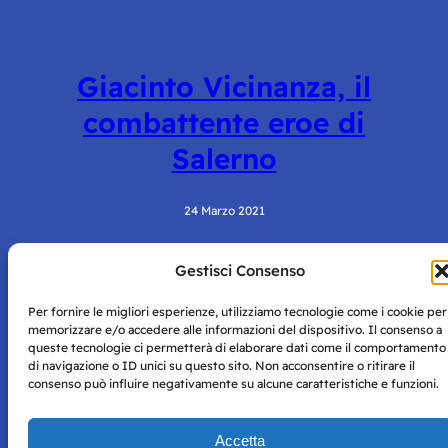
Giacinto Vicinanza, il
combattente eroe di
Salerno
24 Marzo 2021
Gestisci Consenso
Per fornire le migliori esperienze, utilizziamo tecnologie come i cookie per
memorizzare e/o accedere alle informazioni del dispositivo. Il consenso a
queste tecnologie ci permetterà di elaborare dati come il comportamento
di navigazione o ID unici su questo sito. Non acconsentire o ritirare il
consenso può influire negativamente su alcune caratteristiche e funzioni.
Storie di Napoli è una testata registrata presso il tribunale di
Napoli con autorizzazione numero 38 del 25/9/2019.
Tutte le immagini e i contenuti su questo sito sono forniti
Accetta