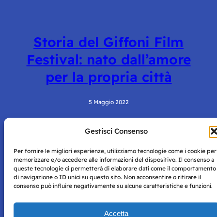
Storia del Giffoni Film
Festival: nato dall’amore
per la propria città
5 Maggio 2022
Gestisci Consenso
Per fornire le migliori esperienze, utilizziamo tecnologie come i cookie per
memorizzare e/o accedere alle informazioni del dispositivo. Il consenso a
queste tecnologie ci permetterà di elaborare dati come il comportamento
di navigazione o ID unici su questo sito. Non acconsentire o ritirare il
consenso può influire negativamente su alcune caratteristiche e funzioni.
Storie di Napoli è una testata registrata presso il tribunale di
Napoli con autorizzazione numero 38 del 25/9/2019.
Tutte le immagini e i contenuti su questo sito sono forniti
Accetta