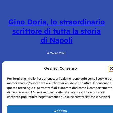
Gino Doria, lo straordinario
scrittore di tutta la storia
di Napoli
4 Marzo 2021
Gestisci Consenso
Per fornire le migliori esperienze, utilizziamo tecnologie come i cookie per
memorizzare e/o accedere alle informazioni del dispositivo. Il consenso a
queste tecnologie ci permetterà di elaborare dati come il comportamento
di navigazione o ID unici su questo sito. Non acconsentire o ritirare il
consenso può influire negativamente su alcune caratteristiche e funzioni.
Storie di Napoli è una testata registrata presso il tribunale di
Napoli con autorizzazione numero 38 del 25/9/2019.
Tutte le immagini e i contenuti su questo sito sono forniti
Accetta