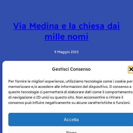
Via Medina e la chiesa dai
mille nomi
9 Maggio 2015
Gestisci Consenso
Per fornire le migliori esperienze, utilizziamo tecnologie come i cookie per
memorizzare e/o accedere alle informazioni del dispositivo. Il consenso a
queste tecnologie ci permetterà di elaborare dati come il comportamento
di navigazione o ID unici su questo sito. Non acconsentire o ritirare il
consenso può influire negativamente su alcune caratteristiche e funzioni.
Storie di Napoli è una testata registrata presso il tribunale di
Napoli con autorizzazione numero 38 del 25/9/2019.
Tutte le immagini e i contenuti su questo sito sono forniti
Accetta
per mero scopo didattico e informativo.
Privacy
Tutti i diritti riservati, ogni tentativo di copia sarà
Policy
Nega