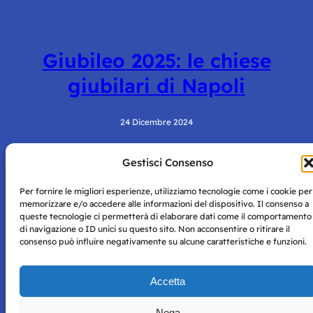
Giubileo 2025: le chiese
giubilari di Napoli
24 Dicembre 2024
Gestisci Consenso
Per fornire le migliori esperienze, utilizziamo tecnologie come i cookie per
memorizzare e/o accedere alle informazioni del dispositivo. Il consenso a
queste tecnologie ci permetterà di elaborare dati come il comportamento
di navigazione o ID unici su questo sito. Non acconsentire o ritirare il
consenso può influire negativamente su alcune caratteristiche e funzioni.
Storie di Napoli è una testata registrata presso il tribunale di
Napoli con autorizzazione numero 38 del 25/9/2019.
Tutte le immagini e i contenuti su questo sito sono forniti
Accetta
per mero scopo didattico e informativo.
Privacy
Tutti i diritti riservati, ogni tentativo di copia sarà
Policy
Nega