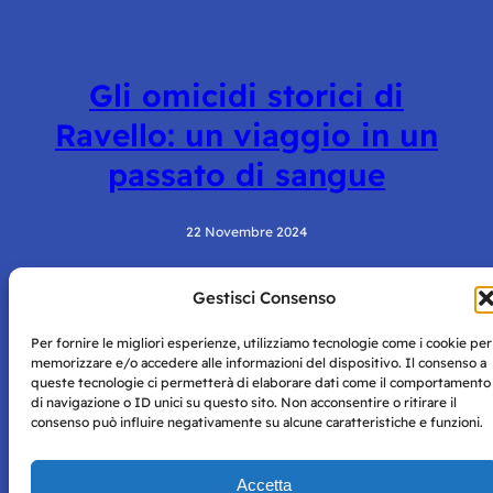
Gli omicidi storici di
Ravello: un viaggio in un
passato di sangue
22 Novembre 2024
Gestisci Consenso
Per fornire le migliori esperienze, utilizziamo tecnologie come i cookie per
memorizzare e/o accedere alle informazioni del dispositivo. Il consenso a
queste tecnologie ci permetterà di elaborare dati come il comportamento
di navigazione o ID unici su questo sito. Non acconsentire o ritirare il
consenso può influire negativamente su alcune caratteristiche e funzioni.
Storie di Napoli è una testata registrata presso il tribunale di
Napoli con autorizzazione numero 38 del 25/9/2019.
Tutte le immagini e i contenuti su questo sito sono forniti
Accetta