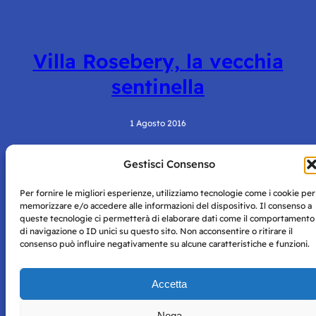
Villa Rosebery, la vecchia
sentinella
1 Agosto 2016
Gestisci Consenso
Per fornire le migliori esperienze, utilizziamo tecnologie come i cookie per
memorizzare e/o accedere alle informazioni del dispositivo. Il consenso a
queste tecnologie ci permetterà di elaborare dati come il comportamento
di navigazione o ID unici su questo sito. Non acconsentire o ritirare il
consenso può influire negativamente su alcune caratteristiche e funzioni.
Storie di Napoli è una testata registrata presso il tribunale di
Napoli con autorizzazione numero 38 del 25/9/2019.
Tutte le immagini e i contenuti su questo sito sono forniti
Accetta
per mero scopo didattico e informativo.
Privacy
Tutti i diritti riservati, ogni tentativo di copia sarà
Policy
Nega