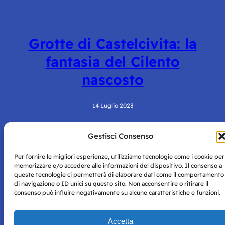
Grotte di Castelcivita: la
fantasia del Cilento
nascosto
14 Luglio 2023
Gestisci Consenso
Per fornire le migliori esperienze, utilizziamo tecnologie come i cookie per
memorizzare e/o accedere alle informazioni del dispositivo. Il consenso a
queste tecnologie ci permetterà di elaborare dati come il comportamento
di navigazione o ID unici su questo sito. Non acconsentire o ritirare il
consenso può influire negativamente su alcune caratteristiche e funzioni.
Storie di Napoli è una testata registrata presso il tribunale di
Napoli con autorizzazione numero 38 del 25/9/2019.
Tutte le immagini e i contenuti su questo sito sono forniti
Accetta