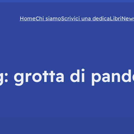
Home
Chi siamo
Scrivici una dedica
Libri
News
g:
grotta di pand