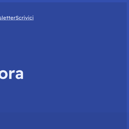
letter
Scrivici
ora