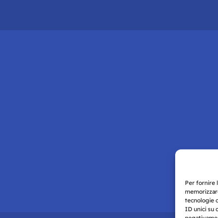
Per fornire 
memorizzare
tecnologie 
ID unici su 
negativament