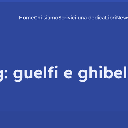
Home
Chi siamo
Scrivici una dedica
Libri
News
g:
guelfi e ghibel