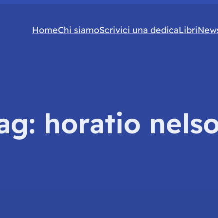
Home
Chi siamo
Scrivici una dedica
Libri
News
ag:
horatio nels