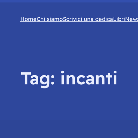
Home
Chi siamo
Scrivici una dedica
Libri
News
Tag:
incanti