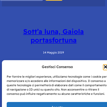
Sott’a luna, Gaiola
portasfortuna
14 Maggio 2019
Gestisci Consenso
Per fornire le migliori esperienze, utilizziamo tecnologie come i cookie per
memorizzare e/o accedere alle informazioni del dispositivo. Il consenso a
queste tecnologie ci permetterà di elaborare dati come il comportamento
di navigazione o ID unici su questo sito. Non acconsentire o ritirare il
consenso può influire negativamente su alcune caratteristiche e funzioni.
Storie di Napoli è una testata registrata presso il tribunale di
Napoli con autorizzazione numero 38 del 25/9/2019.
Tutte le immagini e i contenuti su questo sito sono forniti