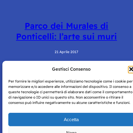
Parco dei Murales di
Ponticelli: l’arte sui muri
21 Aprile 2017
Gestisci Consenso
Per fornire le migliori esperienze, utilizziamo tecnologie come i cookie per
memorizzare e/o accedere alle informazioni del dispositivo. Il consenso a
queste tecnologie ci permetterà di elaborare dati come il comportamento
di navigazione o ID unici su questo sito. Non acconsentire o ritirare il
consenso può influire negativamente su alcune caratteristiche e funzioni.
Storie di Napoli è una testata registrata presso il tribunale di
Napoli con autorizzazione numero 38 del 25/9/2019.
Tutte le immagini e i contenuti su questo sito sono forniti
Accetta
per mero scopo didattico e informativo.
Privacy
Tutti i diritti riservati, ogni tentativo di copia sarà
Policy
Nega