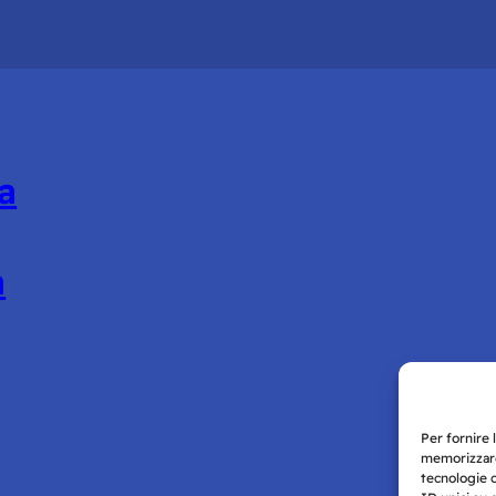
a
à
Per fornire 
memorizzare
tecnologie 