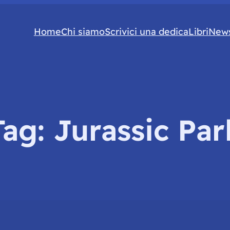
Home
Chi siamo
Scrivici una dedica
Libri
News
Tag:
Jurassic Par