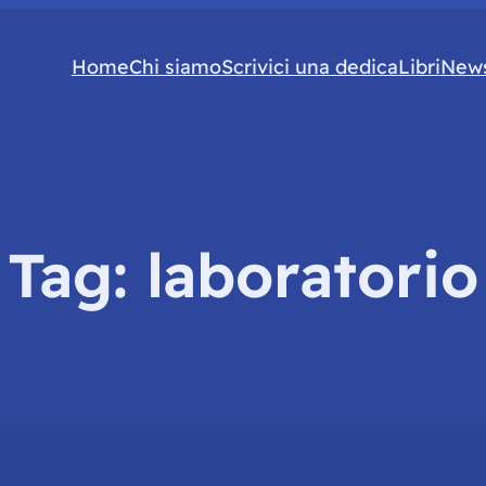
Home
Chi siamo
Scrivici una dedica
Libri
News
Tag:
laboratorio