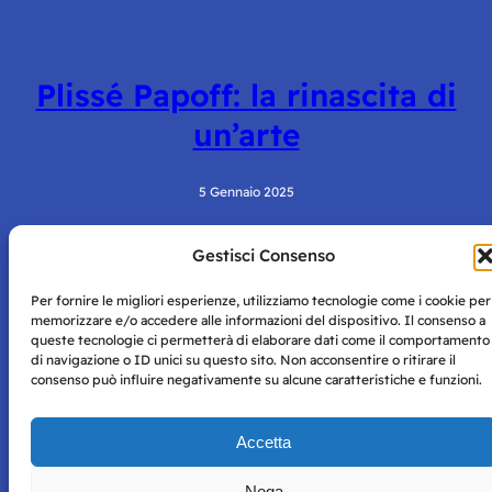
Plissé Papoff: la rinascita di
un’arte
5 Gennaio 2025
Gestisci Consenso
Per fornire le migliori esperienze, utilizziamo tecnologie come i cookie per
memorizzare e/o accedere alle informazioni del dispositivo. Il consenso a
queste tecnologie ci permetterà di elaborare dati come il comportamento
di navigazione o ID unici su questo sito. Non acconsentire o ritirare il
consenso può influire negativamente su alcune caratteristiche e funzioni.
Storie di Napoli è una testata registrata presso il tribunale di
Napoli con autorizzazione numero 38 del 25/9/2019.
Tutte le immagini e i contenuti su questo sito sono forniti
Accetta
per mero scopo didattico e informativo.
Privacy
Tutti i diritti riservati, ogni tentativo di copia sarà
Policy
Nega