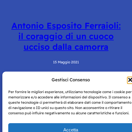
Antonio Esposito Ferraioli:
il coraggio di un cuoco
ucciso dalla camorra
15 Maggio 2021
Gestisci Consenso
Per fornire le migliori esperienze, utilizziamo tecnologie come i cookie per
memorizzare e/o accedere alle informazioni del dispositivo. Il consenso a
queste tecnologie ci permetterà di elaborare dati come il comportamento
di navigazione o ID unici su questo sito. Non acconsentire o ritirare il
consenso può influire negativamente su alcune caratteristiche e funzioni.
Storie di Napoli è una testata registrata presso il tribunale di
Napoli con autorizzazione numero 38 del 25/9/2019.
Tutte le immagini e i contenuti su questo sito sono forniti
Accetta