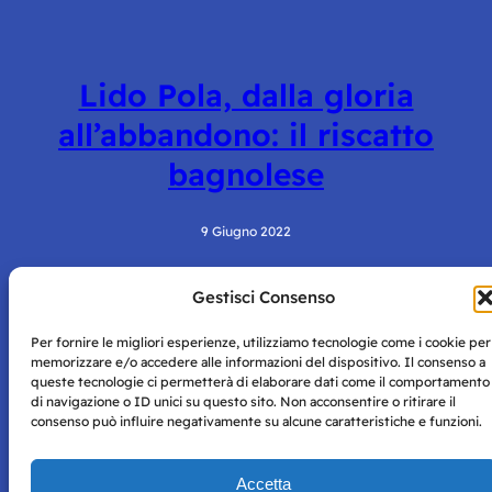
Lido Pola, dalla gloria
all’abbandono: il riscatto
bagnolese
9 Giugno 2022
Gestisci Consenso
Per fornire le migliori esperienze, utilizziamo tecnologie come i cookie per
memorizzare e/o accedere alle informazioni del dispositivo. Il consenso a
queste tecnologie ci permetterà di elaborare dati come il comportamento
di navigazione o ID unici su questo sito. Non acconsentire o ritirare il
consenso può influire negativamente su alcune caratteristiche e funzioni.
Storie di Napoli è una testata registrata presso il tribunale di
Napoli con autorizzazione numero 38 del 25/9/2019.
Tutte le immagini e i contenuti su questo sito sono forniti
Accetta