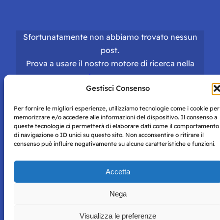
Sfortunatamente non abbiamo trovato nessun
post.
Prova a usare il nostro motore di ricerca nella
homepage
.
Gestisci Consenso
Per fornire le migliori esperienze, utilizziamo tecnologie come i cookie per
memorizzare e/o accedere alle informazioni del dispositivo. Il consenso a
queste tecnologie ci permetterà di elaborare dati come il comportamento
di navigazione o ID unici su questo sito. Non acconsentire o ritirare il
consenso può influire negativamente su alcune caratteristiche e funzioni.
Storie di Napoli è una testata registrata presso il tribunale di
Napoli con autorizzazione numero 38 del 25/9/2019.
Tutte le immagini e i contenuti su questo sito sono forniti
Accetta
per mero scopo didattico e informativo.
Privacy
Tutti i diritti riservati, ogni tentativo di copia sarà
Policy
Nega
perseguito secondo i termini di legge. Si nega l’utilizzo delle
informazioni in questo sito web per addestramento AI e
Visualizza le preferenze
qualsiasi altro tipo di prodotto informatico.