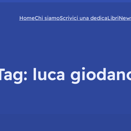
Home
Chi siamo
Scrivici una dedica
Libri
News
Tag:
luca giodan