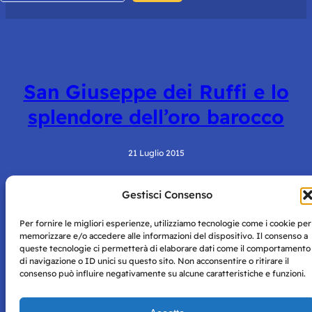
San Giuseppe dei Ruffi e lo
splendore dell’oro barocco
21 Luglio 2015
Gestisci Consenso
Per fornire le migliori esperienze, utilizziamo tecnologie come i cookie per
memorizzare e/o accedere alle informazioni del dispositivo. Il consenso a
queste tecnologie ci permetterà di elaborare dati come il comportamento
di navigazione o ID unici su questo sito. Non acconsentire o ritirare il
consenso può influire negativamente su alcune caratteristiche e funzioni.
Storie di Napoli è una testata registrata presso il tribunale di
Napoli con autorizzazione numero 38 del 25/9/2019.
Tutte le immagini e i contenuti su questo sito sono forniti