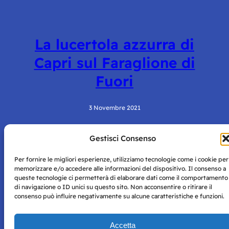
La lucertola azzurra di
Capri sul Faraglione di
Fuori
3 Novembre 2021
Gestisci Consenso
Per fornire le migliori esperienze, utilizziamo tecnologie come i cookie per
memorizzare e/o accedere alle informazioni del dispositivo. Il consenso a
queste tecnologie ci permetterà di elaborare dati come il comportamento
di navigazione o ID unici su questo sito. Non acconsentire o ritirare il
consenso può influire negativamente su alcune caratteristiche e funzioni.
Storie di Napoli è una testata registrata presso il tribunale di
Napoli con autorizzazione numero 38 del 25/9/2019.
Tutte le immagini e i contenuti su questo sito sono forniti
Accetta