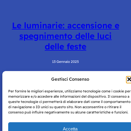
Le luminarie: accensione e
spegnimento delle luci
delle feste
13 Gennaio 2025
Gestisci Consenso
Per fornire le migliori esperienze, utilizziamo tecnologie come i cookie per
memorizzare e/o accedere alle informazioni del dispositivo. Il consenso a
queste tecnologie ci permetterà di elaborare dati come il comportamento
di navigazione o ID unici su questo sito. Non acconsentire o ritirare il
consenso può influire negativamente su alcune caratteristiche e funzioni.
Storie di Napoli è una testata registrata presso il tribunale di
Napoli con autorizzazione numero 38 del 25/9/2019.
Tutte le immagini e i contenuti su questo sito sono forniti
Accetta