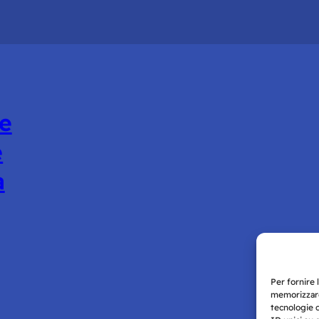
le
e
a
Per fornire 
memorizzare
tecnologie 