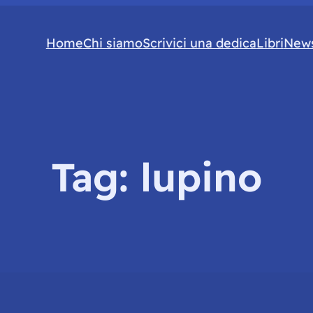
Home
Chi siamo
Scrivici una dedica
Libri
News
Tag:
lupino