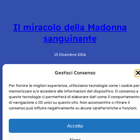
Il miracolo della Madonna
sanguinante
15 Dicembre 2016
Gestisci Consenso
Per fornire le migliori esperienze, utilizziamo tecnologie come i cookie per
memorizzare e/o accedere alle informazioni del dispositivo. Il consenso a
queste tecnologie ci permetterà di elaborare dati come il comportamento
di navigazione o ID unici su questo sito. Non acconsentire o ritirare il
consenso può influire negativamente su alcune caratteristiche e funzioni.
Storie di Napoli è una testata registrata presso il tribunale di
Napoli con autorizzazione numero 38 del 25/9/2019.
Tutte le immagini e i contenuti su questo sito sono forniti
Accetta
per mero scopo didattico e informativo.
Privacy
Tutti i diritti riservati, ogni tentativo di copia sarà
Policy
Nega