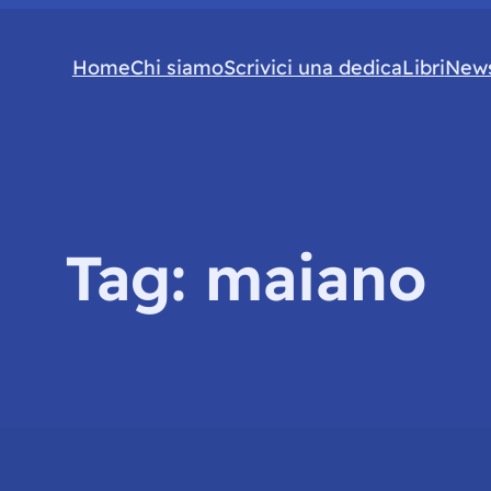
Home
Chi siamo
Scrivici una dedica
Libri
News
Tag:
maiano