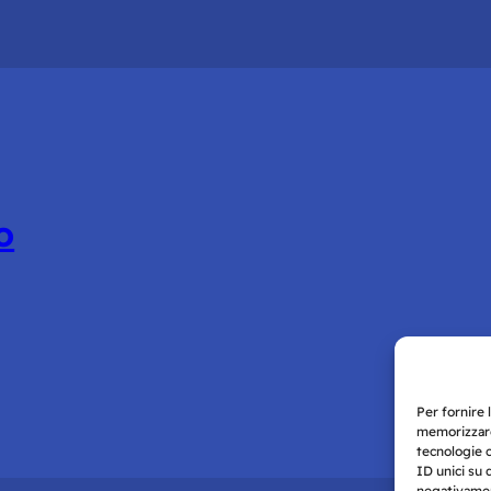
o
Per fornire 
memorizzare
tecnologie 
ID unici su 
negativament