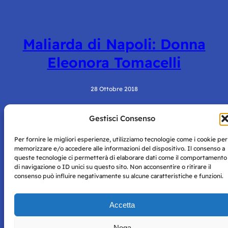
Maliarda di Napoli: Donna
Eleonora Tomacelli
28 Ottobre 2018
Gestisci Consenso
Per fornire le migliori esperienze, utilizziamo tecnologie come i cookie per
memorizzare e/o accedere alle informazioni del dispositivo. Il consenso a
queste tecnologie ci permetterà di elaborare dati come il comportamento
di navigazione o ID unici su questo sito. Non acconsentire o ritirare il
consenso può influire negativamente su alcune caratteristiche e funzioni.
Storie di Napoli è una testata registrata presso il tribunale di
Napoli con autorizzazione numero 38 del 25/9/2019.
Tutte le immagini e i contenuti su questo sito sono forniti
Accetta
per mero scopo didattico e informativo.
Privacy
Tutti i diritti riservati, ogni tentativo di copia sarà
Policy
Nega