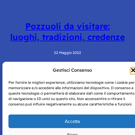
Pozzuoli da visitare:
luoghi, tradizioni, credenze
22 Maggio 2022
Gestisci Consenso
Per fornire le migliori esperienze, utilizziamo tecnologie come i cookie per
memorizzare e/o accedere alle informazioni del dispositivo. Il consenso a
queste tecnologie ci permetterà di elaborare dati come il comportamento
di navigazione o ID unici su questo sito. Non acconsentire o ritirare il
consenso può influire negativamente su alcune caratteristiche e funzioni.
Storie di Napoli è una testata registrata presso il tribunale di
Napoli con autorizzazione numero 38 del 25/9/2019.
Tutte le immagini e i contenuti su questo sito sono forniti
Accetta
per mero scopo didattico e informativo.
Privacy
Tutti i diritti riservati, ogni tentativo di copia sarà
Policy
Nega