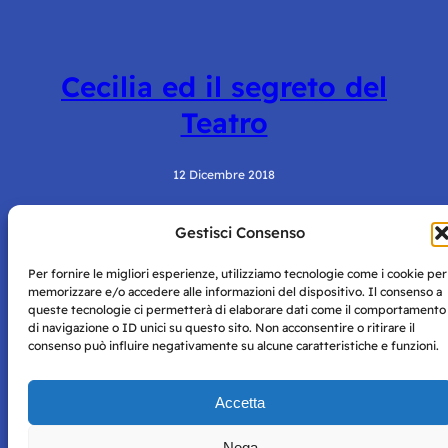
Cecilia ed il segreto del
Teatro
12 Dicembre 2018
Gestisci Consenso
Per fornire le migliori esperienze, utilizziamo tecnologie come i cookie per
memorizzare e/o accedere alle informazioni del dispositivo. Il consenso a
queste tecnologie ci permetterà di elaborare dati come il comportamento
di navigazione o ID unici su questo sito. Non acconsentire o ritirare il
consenso può influire negativamente su alcune caratteristiche e funzioni.
Storie di Napoli è una testata registrata presso il tribunale di
Napoli con autorizzazione numero 38 del 25/9/2019.
Tutte le immagini e i contenuti su questo sito sono forniti
Accetta
per mero scopo didattico e informativo.
Privacy
Tutti i diritti riservati, ogni tentativo di copia sarà
Policy
Nega