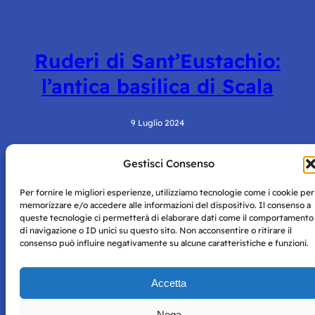
Ruderi di Sant’Eustachio:
l’antica basilica di Scala
9 Luglio 2024
Gestisci Consenso
Per fornire le migliori esperienze, utilizziamo tecnologie come i cookie per
memorizzare e/o accedere alle informazioni del dispositivo. Il consenso a
queste tecnologie ci permetterà di elaborare dati come il comportamento
di navigazione o ID unici su questo sito. Non acconsentire o ritirare il
consenso può influire negativamente su alcune caratteristiche e funzioni.
Storie di Napoli è una testata registrata presso il tribunale di
Napoli con autorizzazione numero 38 del 25/9/2019.
Tutte le immagini e i contenuti su questo sito sono forniti
Accetta
per mero scopo didattico e informativo.
Privacy
Tutti i diritti riservati, ogni tentativo di copia sarà
Policy
Nega