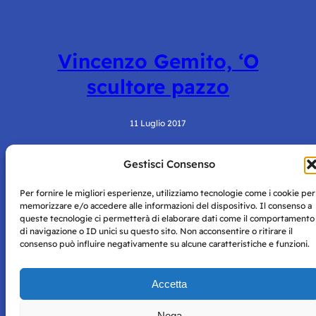
Vincenzo Gemito, ‘O
scultore pazzo
11 Luglio 2017
Gestisci Consenso
Per fornire le migliori esperienze, utilizziamo tecnologie come i cookie per
memorizzare e/o accedere alle informazioni del dispositivo. Il consenso a
queste tecnologie ci permetterà di elaborare dati come il comportamento
di navigazione o ID unici su questo sito. Non acconsentire o ritirare il
consenso può influire negativamente su alcune caratteristiche e funzioni.
Storie di Napoli è una testata registrata presso il tribunale di
Napoli con autorizzazione numero 38 del 25/9/2019.
Tutte le immagini e i contenuti su questo sito sono forniti
Accetta
per mero scopo didattico e informativo.
Privacy
Tutti i diritti riservati, ogni tentativo di copia sarà
Policy
Nega