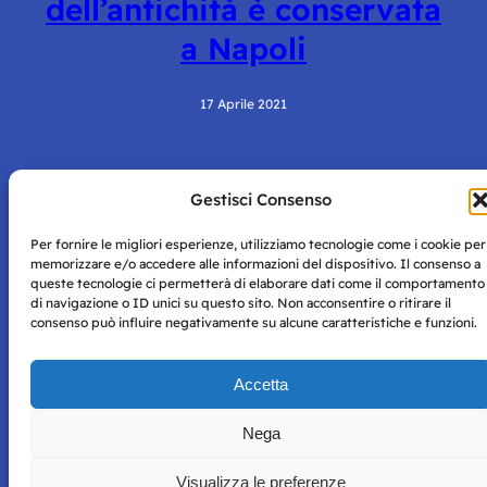
dell’antichità è conservata
a Napoli
17 Aprile 2021
Gestisci Consenso
Per fornire le migliori esperienze, utilizziamo tecnologie come i cookie per
memorizzare e/o accedere alle informazioni del dispositivo. Il consenso a
queste tecnologie ci permetterà di elaborare dati come il comportamento
di navigazione o ID unici su questo sito. Non acconsentire o ritirare il
Storie di Napoli è una testata registrata presso il tribunale di
consenso può influire negativamente su alcune caratteristiche e funzioni.
Napoli con autorizzazione numero 38 del 25/9/2019.
Tutte le immagini e i contenuti su questo sito sono forniti
per mero scopo didattico e informativo.
Privacy
Accetta
Tutti i diritti riservati, ogni tentativo di copia sarà
Policy
perseguito secondo i termini di legge. Si nega l’utilizzo delle
informazioni in questo sito web per addestramento AI e
Nega
qualsiasi altro tipo di prodotto informatico.
Visualizza le preferenze