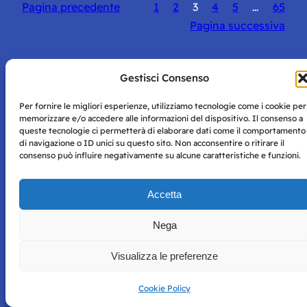
Pagina precedente
1
2
3
4
5
…
65
Pagina successiva
Gestisci Consenso
Per fornire le migliori esperienze, utilizziamo tecnologie come i cookie per
Storie di Napoli è una testata registrata presso il tribunale di
memorizzare e/o accedere alle informazioni del dispositivo. Il consenso a
Napoli con autorizzazione numero 38 del 25/9/2019.
queste tecnologie ci permetterà di elaborare dati come il comportamento
Tutte le immagini e i contenuti su questo sito sono forniti
di navigazione o ID unici su questo sito. Non acconsentire o ritirare il
per mero scopo didattico e informativo.
Privacy
consenso può influire negativamente su alcune caratteristiche e funzioni.
Tutti i diritti riservati, ogni tentativo di copia sarà
Policy
perseguito secondo i termini di legge. Si nega l’utilizzo delle
Accetta
informazioni in questo sito web per addestramento AI e
qualsiasi altro tipo di prodotto informatico.
Nega
Visualizza le preferenze
Cookie Policy