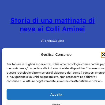
Storia di una mattinata di
neve ai Colli Aminei
28 Febbraio 2018
Gestisci Consenso
Per fornire le migliori esperienze, utilizziamo tecnologie come i cookie per
memorizzare e/o accedere alle informazioni del dispositivo. Il consenso a
queste tecnologie ci permetterà di elaborare dati come il comportamento
di navigazione o ID unici su questo sito. Non acconsentire o ritirare il
consenso può influire negativamente su alcune caratteristiche e funzioni.
Storie di Napoli è una testata registrata presso il tribunale di
Napoli con autorizzazione numero 38 del 25/9/2019.
Tutte le immagini e i contenuti su questo sito sono forniti
Accetta
per mero scopo didattico e informativo.
Privacy
Tutti i diritti riservati, ogni tentativo di copia sarà
Policy
Nega