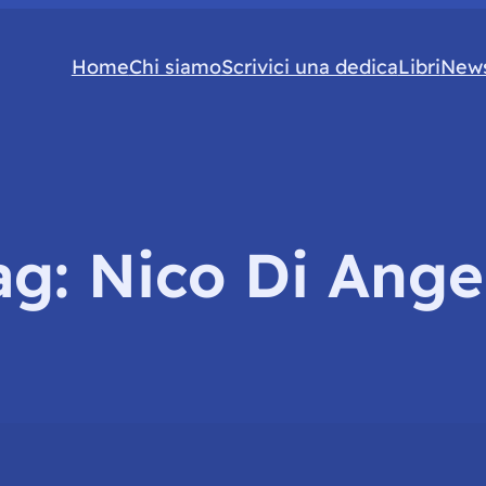
Home
Chi siamo
Scrivici una dedica
Libri
News
ag:
Nico Di Ange