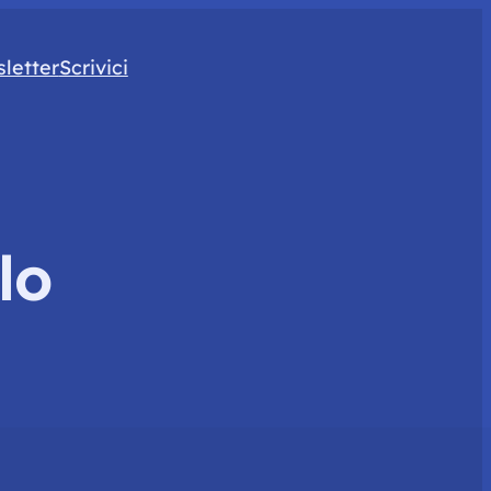
letter
Scrivici
lo