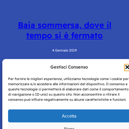
Baia sommersa, dove il
tempo si è fermato
4 Gennaio 2019
Gestisci Consenso
Per fornire le migliori esperienze, utilizziamo tecnologie come i cookie per
memorizzare e/o accedere alle informazioni del dispositivo. Il consenso a
queste tecnologie ci permetterà di elaborare dati come il comportamento
di navigazione o ID unici su questo sito. Non acconsentire o ritirare il
consenso può influire negativamente su alcune caratteristiche e funzioni.
Storie di Napoli è una testata registrata presso il tribunale di
Napoli con autorizzazione numero 38 del 25/9/2019.
Tutte le immagini e i contenuti su questo sito sono forniti
Accetta
per mero scopo didattico e informativo.
Privacy
Tutti i diritti riservati, ogni tentativo di copia sarà
Policy
Nega