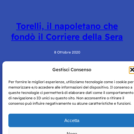
Torelli, il napoletano che
fondò il Corriere della Sera
8 Ottobre 2020
Gestisci Consenso
Per fornire le migliori esperienze, utilizziamo tecnologie come i cookie per
memorizzare e/o accedere alle informazioni del dispositivo. Il consenso a
queste tecnologie ci permetterà di elaborare dati come il comportamento
di navigazione o ID unici su questo sito. Non acconsentire o ritirare il
consenso può influire negativamente su alcune caratteristiche e funzioni.
Storie di Napoli è una testata registrata presso il tribunale di
Napoli con autorizzazione numero 38 del 25/9/2019.
Tutte le immagini e i contenuti su questo sito sono forniti
Accetta
per mero scopo didattico e informativo.
Privacy
Tutti i diritti riservati, ogni tentativo di copia sarà
Policy
Nega