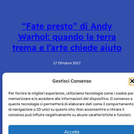
“Fate presto” di Andy
Warhol: quando la terra
trema e l’arte chiede aiuto
17 Ottobre 2017
Gestisci Consenso
Per fornire le migliori esperienze, utilizziamo tecnologie come i cookie per
memorizzare e/o accedere alle informazioni del dispositivo. Il consenso a
queste tecnologie ci permetterà di elaborare dati come il comportamento
di navigazione o ID unici su questo sito. Non acconsentire o ritirare il
consenso può influire negativamente su alcune caratteristiche e funzioni.
Storie di Napoli è una testata registrata presso il tribunale di
Napoli con autorizzazione numero 38 del 25/9/2019.
Tutte le immagini e i contenuti su questo sito sono forniti
Accetta