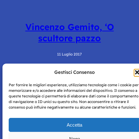
Vincenzo Gemito, ‘O
scultore pazzo
11 Luglio 2017
Gestisci Consenso
Per fornire le migliori esperienze, utilizziamo tecnologie come i cookie per
memorizzare e/o accedere alle informazioni del dispositivo. Il consenso a
queste tecnologie ci permetterà di elaborare dati come il comportamento
di navigazione o ID unici su questo sito. Non acconsentire o ritirare il
consenso può influire negativamente su alcune caratteristiche e funzioni.
Storie di Napoli è una testata registrata presso il tribunale di
Napoli con autorizzazione numero 38 del 25/9/2019.
Tutte le immagini e i contenuti su questo sito sono forniti
Accetta
per mero scopo didattico e informativo.
Privacy
Tutti i diritti riservati, ogni tentativo di copia sarà
Policy
Nega