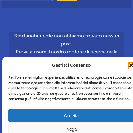
Sfortunatamente non abbiamo trovato nessun
post.
Prova a usare il nostro motore di ricerca nella
homepage
.
Gestisci Consenso
Per fornire le migliori esperienze, utilizziamo tecnologie come i cookie per
memorizzare e/o accedere alle informazioni del dispositivo. Il consenso a
queste tecnologie ci permetterà di elaborare dati come il comportamento
di navigazione o ID unici su questo sito. Non acconsentire o ritirare il
consenso può influire negativamente su alcune caratteristiche e funzioni.
Storie di Napoli è una testata registrata presso il tribunale di
Napoli con autorizzazione numero 38 del 25/9/2019.
Tutte le immagini e i contenuti su questo sito sono forniti
Accetta
per mero scopo didattico e informativo.
Privacy
Tutti i diritti riservati, ogni tentativo di copia sarà
Policy
Nega
perseguito secondo i termini di legge. Si nega l’utilizzo delle