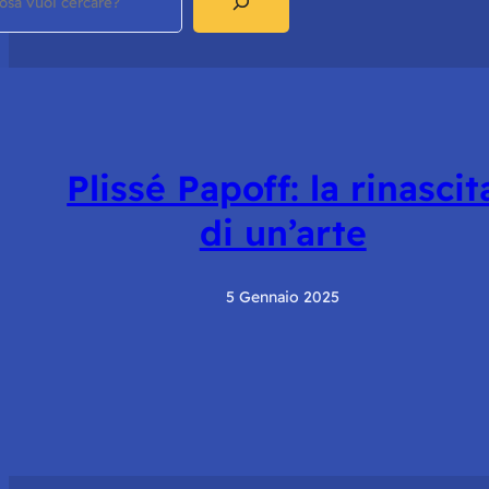
Plissé Papoff: la rinascit
di un’arte
5 Gennaio 2025