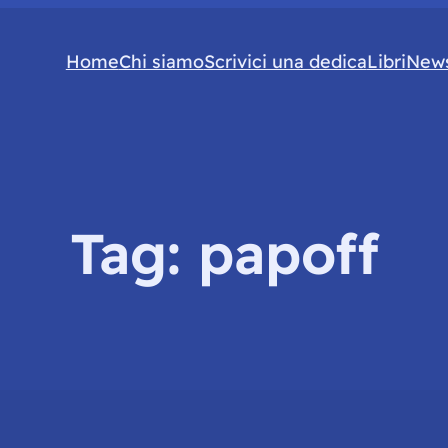
Home
Chi siamo
Scrivici una dedica
Libri
News
Tag:
papoff