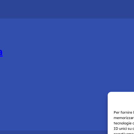
a
Per fornire 
memorizzare
tecnologie 
ID unici su 
negativament