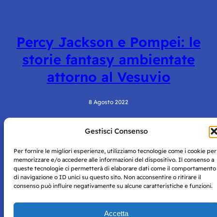
Percy Jackson e Pompei: le
storie fantasy ambientate
attorno al Vesuvio
8 Agosto 2022
Gestisci Consenso
Per fornire le migliori esperienze, utilizziamo tecnologie come i cookie per
memorizzare e/o accedere alle informazioni del dispositivo. Il consenso a
queste tecnologie ci permetterà di elaborare dati come il comportamento
di navigazione o ID unici su questo sito. Non acconsentire o ritirare il
consenso può influire negativamente su alcune caratteristiche e funzioni.
Storie di Napoli è una testata registrata presso il tribunale di
Napoli con autorizzazione numero 38 del 25/9/2019.
Tutte le immagini e i contenuti su questo sito sono forniti
Accetta