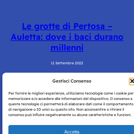
Le grotte di Pertosa –
Auletta: dove i baci durano
millenni
11 Settembre 2022
Gestisci Consenso
Per fornire le migliori esperienze, utilizziamo tecnologie come i cookie per
memorizzare e/o accedere alle informazioni del dispositivo. Il consenso a
queste tecnologie ci permetterà di elaborare dati come il comportamento
di navigazione o ID unici su questo sito. Non acconsentire o ritirare il
consenso può influire negativamente su alcune caratteristiche e funzioni.
Storie di Napoli è una testata registrata presso il tribunale di
Napoli con autorizzazione numero 38 del 25/9/2019.
Tutte le immagini e i contenuti su questo sito sono forniti
Accetta