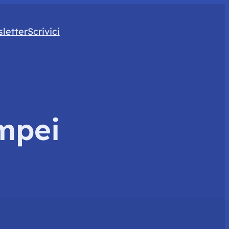
letter
Scrivici
ompei