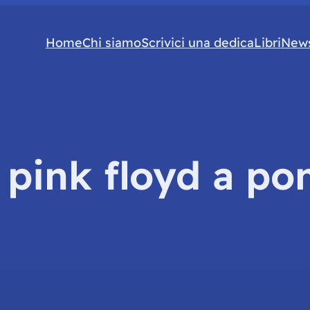
Home
Chi siamo
Scrivici una dedica
Libri
News
:
pink floyd a p