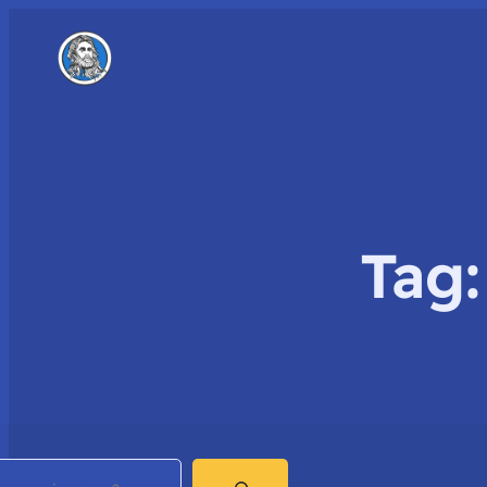
Tag
earch