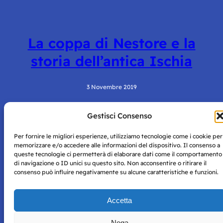
La coppa di Nestore e la
storia dell’antica Ischia
3 Novembre 2019
Gestisci Consenso
Per fornire le migliori esperienze, utilizziamo tecnologie come i cookie per
memorizzare e/o accedere alle informazioni del dispositivo. Il consenso a
queste tecnologie ci permetterà di elaborare dati come il comportamento
di navigazione o ID unici su questo sito. Non acconsentire o ritirare il
consenso può influire negativamente su alcune caratteristiche e funzioni.
Storie di Napoli è una testata registrata presso il tribunale di
Napoli con autorizzazione numero 38 del 25/9/2019.
Tutte le immagini e i contenuti su questo sito sono forniti
Accetta
per mero scopo didattico e informativo.
Privacy
Tutti i diritti riservati, ogni tentativo di copia sarà
Policy
Nega