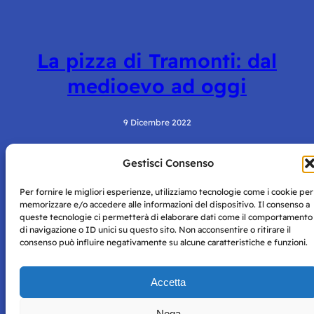
La pizza di Tramonti: dal
medioevo ad oggi
9 Dicembre 2022
Gestisci Consenso
Per fornire le migliori esperienze, utilizziamo tecnologie come i cookie per
memorizzare e/o accedere alle informazioni del dispositivo. Il consenso a
queste tecnologie ci permetterà di elaborare dati come il comportamento
di navigazione o ID unici su questo sito. Non acconsentire o ritirare il
consenso può influire negativamente su alcune caratteristiche e funzioni.
Storie di Napoli è una testata registrata presso il tribunale di
Napoli con autorizzazione numero 38 del 25/9/2019.
Tutte le immagini e i contenuti su questo sito sono forniti
Accetta
per mero scopo didattico e informativo.
Privacy
Tutti i diritti riservati, ogni tentativo di copia sarà
Policy
Nega