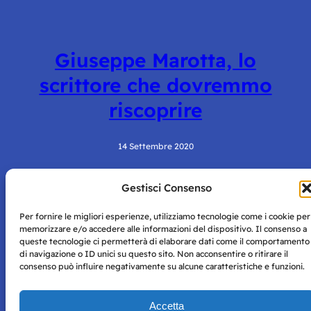
Giuseppe Marotta, lo
scrittore che dovremmo
riscoprire
14 Settembre 2020
Gestisci Consenso
Per fornire le migliori esperienze, utilizziamo tecnologie come i cookie per
memorizzare e/o accedere alle informazioni del dispositivo. Il consenso a
queste tecnologie ci permetterà di elaborare dati come il comportamento
di navigazione o ID unici su questo sito. Non acconsentire o ritirare il
consenso può influire negativamente su alcune caratteristiche e funzioni.
Storie di Napoli è una testata registrata presso il tribunale di
Napoli con autorizzazione numero 38 del 25/9/2019.
Tutte le immagini e i contenuti su questo sito sono forniti
Accetta